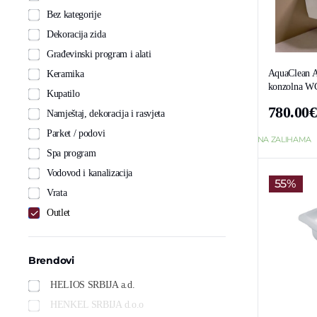
Bez kategorije
Dekoracija zida
Građevinski program i alati
AquaClean A
Keramika
konzolna WC 
Kupatilo
KeraTect,
780.00
€
Namještaj, dekoracija i rasvjeta
Parket / podovi
NA ZALIHAMA
Spa program
Vodovod i kanalizacija
55%
Vrata
Outlet
Brendovi
HELIOS SRBIJA a.d.
HENKEL SRBIJA d.o.o