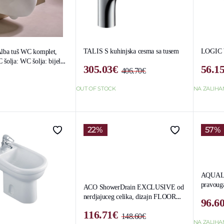
TALIS S kuhinjska cesma sa tusem
LOGIC W
lba tuš WC komplet,
šolja: WC šolja: bijela /
305.03
€
56.1
406.70
€
Original
Current
price
price
OUT OF STOCK
NA ZALIH
was:
is:
406.70€.
305.03€.
22%
57%
AQUALI
pravoug
ACO ShowerDrain EXCLUSIVE od
chrome
nerdjajuceg celika, dizajn FLOOR
96.6
800mm
116.71
€
148.60
€
NA ZALIH