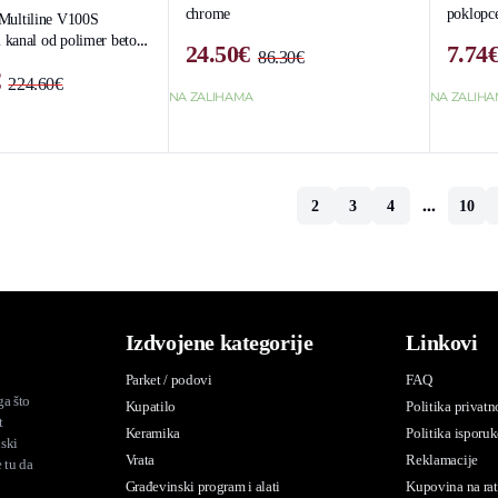
chrome
poklop
Multiline V100S
i kanal od polimer betona
24.50
€
7.74
86.30
€
Original
Current
€
224.60
€
price
price
Original
Current
NA ZALIHAMA
NA ZALIH
was:
is:
price
price
86.30€.
24.50€.
was:
is:
224.60€.
139.12€.
…
1
2
3
4
10
Izdvojene kategorije
Linkovi
Parket / podovi
FAQ
ga što
Kupatilo
Politika privatn
t
Keramika
Politika isporuk
nski
Vrata
Reklamacije
 tu da
Građevinski program i alati
Kupovina na rat