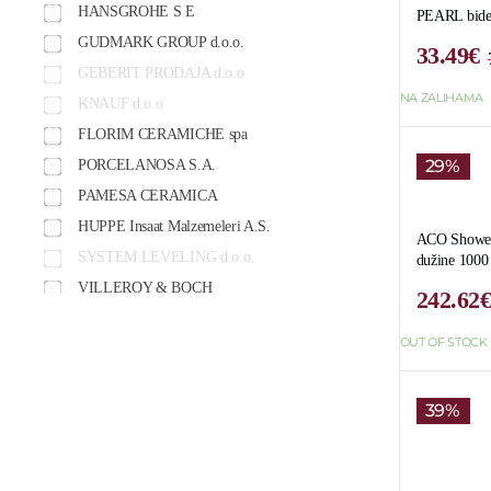
HANSGROHE S E
PEARL bid
GUDMARK GROUP d.o.o.
33.49
€
GEBERIT PRODAJA d.o.o.
NA ZALIHAMA
KNAUF d.o.o
FLORIM CERAMICHE spa
29%
PORCELANOSA S.A.
PAMESA CERAMICA
HUPPE Insaat Malzemeleri A.S.
ACO ShowerD
SYSTEM LEVELING d.o.o.
dužine 100
VILLEROY & BOCH
242.62
TARKETT SEE d.o.o.
OUT OF STOCK
ACO GRADJEVINSKI ELEMENTI doo
LITOKOL Spa
39%
GRUNDFOS SRBIJA d.o.o.
ROYO SPAIN,S.L.
CATA ELECTRODOMESTICOS, S.L.