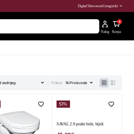
Digital Showroom
Crnogorski
0
Nalog
Korpa
Prikaz:
51%
SAVAL 2.0 podni bide, bijeli