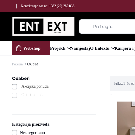
Kontaktirajte nas na:
+382 (20) 260 833
Webshop
Projekti
Namještaj
O Entextu
Karijera i
Outlet
Početna
Odaberi
Sorted
Prikaz 1–16 od 
Akcijska ponuda
by
latest
Outlet ponuda
Kategorija proizvoda
Nekategorisano