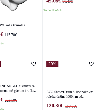
45.08
€
90.40
€
Original
Current
price
price
NA ZALIHAMA
was:
is:
90.40€.
45.08€.
C šolja konzolna
5
€
115.70
€
Original
Current
price
price
AMA
was:
is:
115.70€.
56.15€.
29%
NE ANGEL tuš mixer sa
aonom tuš glavom i ručkom,
ACO ShowerDrain S-line pokrivna
rešetka dužine 1000mm od
0
€
223.10
€
nerdajućeg čelikaStripe
Original
Current
120.30
€
167.60
€
price
price
AMA