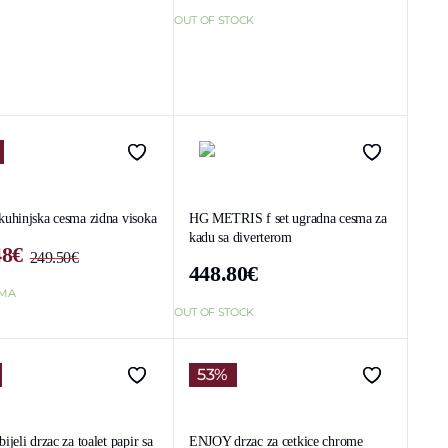
Original
Current
was:
is:
price
price
OUT OF STOCK
223.10€.
96.60€.
was:
is:
167.60€.
120.30€.
uhinjska cesma zidna visoka
HG METRIS f set ugradna cesma za
kadu sa diverterom
48
€
249.50
€
Original
Current
448.80
€
price
price
AMA
was:
is:
OUT OF STOCK
249.50€.
145.48€.
53%
jeli drzac za toalet papir sa
ENJOY drzac za cetkice chrome