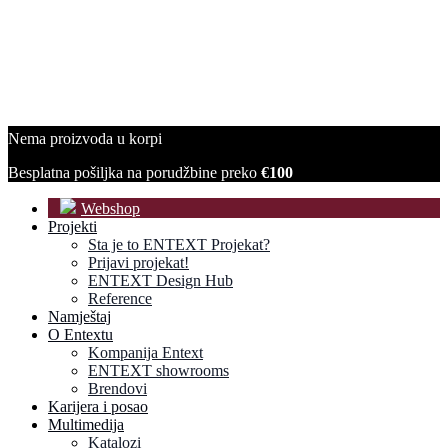
Nema proizvoda u korpi
Besplatna pošiljka na porudžbine preko
€100
Webshop
Projekti
Sta je to ENTEXT Projekat?
Prijavi projekat!
ENTEXT Design Hub
Reference
Namještaj
O Entextu
Kompanija Entext
ENTEXT showrooms
Brendovi
Karijera i posao
Multimedija
Katalozi