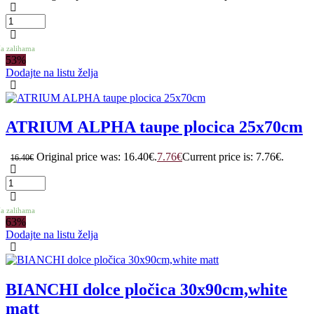
a zalihama
53%
Dodajte na listu želja
ATRIUM ALPHA taupe plocica 25x70cm
Original price was: 16.40€.
7.76
€
Current price is: 7.76€.
16.40
€
a zalihama
63%
Dodajte na listu želja
BIANCHI dolce pločica 30x90cm,white
matt