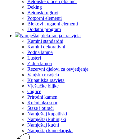
Betonske ploče i pločnici
Deking
Betonski uglovi
Potporni elementi
Blokovi i ugaoni elementi
Dodatni program
Namještaj, dekoracija i rasvjeta
Kamini standardni
Kamini dekorativni
Podna lampa
Lusteri
Zidna lampa
Rezervni djelovi za osvjetljenje
Vanjska rasvjeta
Kupatilska rasvjeta
Vještačke biljke
Ciglice
Prirodni kamen
Kućni aksesoar
Staze i otirači
Namještaj kupatilski
Namještaj kuhinjski
Namještaj kućni
Namještaj kancelarijski