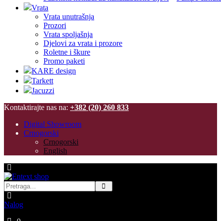
Vrata
Vrata unutrašnja
Prozori
Vrata spoljašnja
Djelovi za vrata i prozore
Roletne i škure
Promo paketi
KARE design
Tarkett
Jacuzzi
Kontaktirajte nas na:
+382 (20) 260 833
Digital Showroom
Crnogorski
Crnogorski
English
Nalog