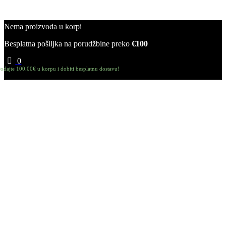
Nema proizvoda u korpi
Besplatna pošiljka na porudžbine preko
€100
0
odajte
100.00
€
u korpu i dobiti besplatnu dostavu!