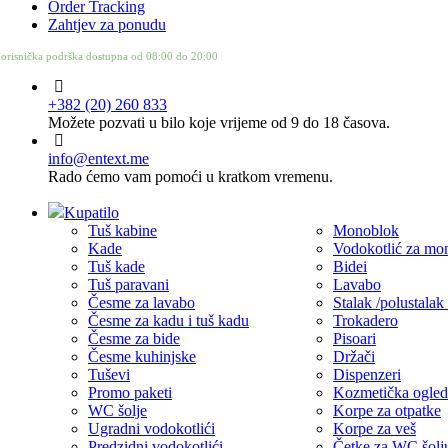
Order Tracking
Zahtjev za ponudu
orisnička podrška dostupna od 08:00 do 20:00
+382 (20) 260 833
Možete pozvati u bilo koje vrijeme od 9 do 18 časova.
info@entext.me
Rado ćemo vam pomoći u kratkom vremenu.
Kupatilo
Tuš kabine
Monoblok
Kade
Vodokotlić za mo
Tuš kade
Bidei
Tuš paravani
Lavabo
Česme za lavabo
Stalak /polustalak
Česme za kadu i tuš kadu
Trokadero
Česme za bide
Pisoari
Česme kuhinjske
Držači
Tuševi
Dispenzeri
Promo paketi
Kozmetička ogled
WC šolje
Korpe za otpatke
Ugradni vodokotlići
Korpe za veš
Predzidni vodokotlići
Četke za WC šolj