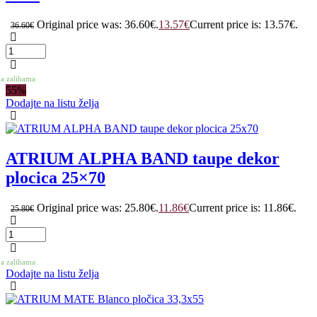
Original price was: 36.60€.
13.57
€
Current price is: 13.57€.
36.60
€
a zalihama
55%
Dodajte na listu želja
ATRIUM ALPHA BAND taupe dekor
plocica 25×70
Original price was: 25.80€.
11.86
€
Current price is: 11.86€.
25.80
€
a zalihama
Dodajte na listu želja