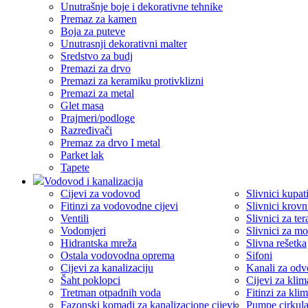
Unutrašnje boje i dekorativne tehnike
Premaz za kamen
Boja za puteve
Unutrasnji dekorativni malter
Sredstvo za budj
Premazi za drvo
Premazi za keramiku protivklizni
Premazi za metal
Glet masa
Prajmeri/podloge
Razređivači
Premaz za drvo I metal
Parket lak
Tapete
Vodovod i kanalizacija
Cijevi za vodovod
Slivnici kupati
Fitinzi za vodovodne cijevi
Slivnici krovn
Ventili
Slivnici za ter
Vodomjeri
Slivnici za m
Hidrantska mreža
Slivna rešetka
Ostala vodovodna oprema
Sifoni
Cijevi za kanalizaciju
Kanali za odv
Šaht poklopci
Cijevi za klima
Tretman otpadnih voda
Fitinzi za klim
Fazonski komadi za kanalizacione cijevi
Pumpe cirkul