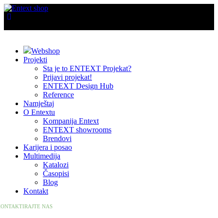
Webshop
Projekti
Sta je to ENTEXT Projekat?
Prijavi projekat!
ENTEXT Design Hub
Reference
Namještaj
O Entextu
Kompanija Entext
ENTEXT showrooms
Brendovi
Karijera i posao
Multimedija
Katalozi
Časopisi
Blog
Kontakt
ONTAKTIRAJTE NAS