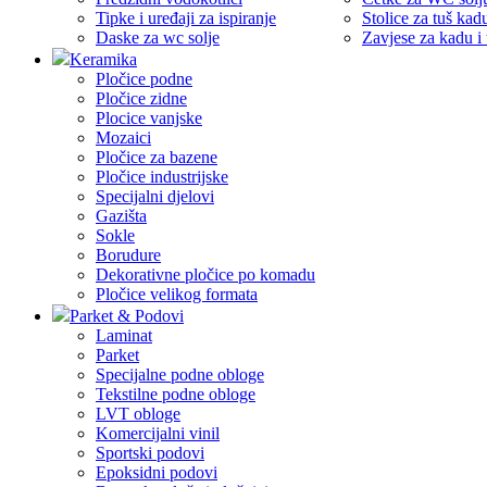
Tipke i uređaji za ispiranje
Stolice za tuš kad
Daske za wc solje
Zavjese za kadu i
Keramika
Pločice podne
Pločice zidne
Plocice vanjske
Mozaici
Pločice za bazene
Pločice industrijske
Specijalni djelovi
Gazišta
Sokle
Borudure
Dekorativne pločice po komadu
Pločice velikog formata
Parket & Podovi
Laminat
Parket
Specijalne podne obloge
Tekstilne podne obloge
LVT obloge
Komercijalni vinil
Sportski podovi
Epoksidni podovi