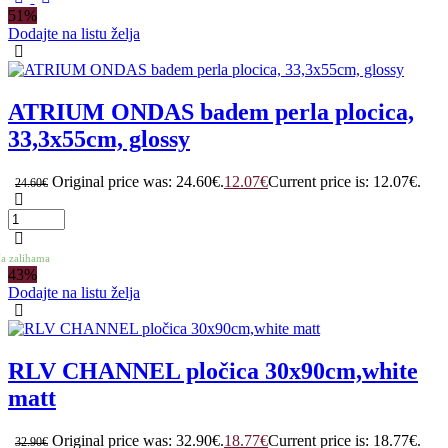
51%
Dodajte na listu želja
ATRIUM ONDAS badem perla plocica,
33,3x55cm, glossy
Original price was: 24.60€.
12.07
€
Current price is: 12.07€.
24.60
€
a zalihama
43%
Dodajte na listu želja
RLV CHANNEL pločica 30x90cm,white
matt
Original price was: 32.90€.
18.77
€
Current price is: 18.77€.
32.90
€