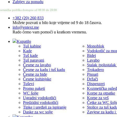
Zahtjev za ponudu
orisnička podrška dostupna od 08:00 do 20:00
+382 (20) 260 833
Možete pozvati u bilo koje vrijeme od 9 do 18 časova.
info@entext.me
Rado ćemo vam pomoći u kratkom vremenu.
Kupatilo
Tuš kabine
Monoblok
Kade
Vodokotlić za mo
Tuš kade
Bidei
Tuš paravani
Lavabo
Česme za lavabo
Stalak /polustalak
Česme za kadu i tuš kadu
Trokadero
Česme za bide
Pisoari
Česme kuhinjske
Držači
Tuševi
Dispenzeri
Promo paketi
Kozmetička ogled
WC šolje
Korpe za otpatke
Ugradni vodokotlići
Korpe za veš
Predzidni vodokotlići
Četke za WC šolj
Tipke i uređaji za ispiranje
Stolice za tuš kad
Daske za wc solje
Zavjese za kadu i