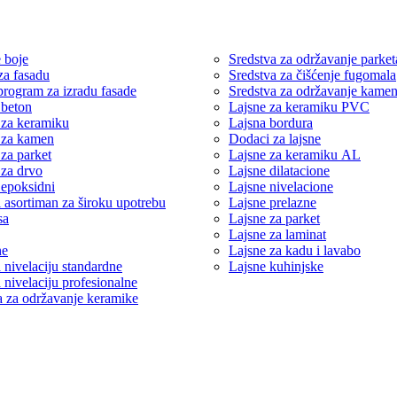
 boje
Sredstva za održavanje parket
za fasadu
Sredstva za čišćenje fugomala
 program za izradu fasade
Sredstva za održavanje kame
 beton
Lajsne za keramiku PVC
 za keramiku
Lajsna bordura
 za kamen
Dodaci za lajsne
 za parket
Lajsne za keramiku AL
 za drvo
Lajsne dilatacione
 epoksidni
Lajsne nivelacione
i asortiman za široku upotrebu
Lajsne prelazne
sa
Lajsne za parket
Lajsne za laminat
ne
Lajsne za kadu i lavabo
 nivelaciju standardne
Lajsne kuhinjske
 nivelaciju profesionalne
a za održavanje keramike