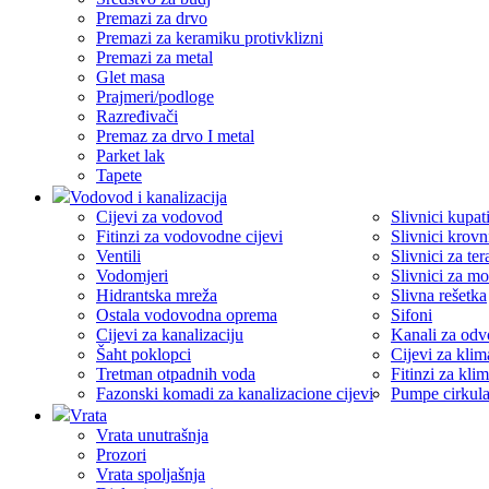
Premazi za drvo
Premazi za keramiku protivklizni
Premazi za metal
Glet masa
Prajmeri/podloge
Razređivači
Premaz za drvo I metal
Parket lak
Tapete
Vodovod i kanalizacija
Cijevi za vodovod
Slivnici kupati
Fitinzi za vodovodne cijevi
Slivnici krovn
Ventili
Slivnici za ter
Vodomjeri
Slivnici za m
Hidrantska mreža
Slivna rešetka
Ostala vodovodna oprema
Sifoni
Cijevi za kanalizaciju
Kanali za odv
Šaht poklopci
Cijevi za klima
Tretman otpadnih voda
Fitinzi za klim
Fazonski komadi za kanalizacione cijevi
Pumpe cirkul
Vrata
Vrata unutrašnja
Prozori
Vrata spoljašnja