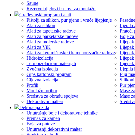
Saune
Rezervni djelovi i setovi za montažu
Građevinski program i alati
Pištolji za silikon, pur pjenu i vruće lijepjenje
Fasadne
Alati za silikon
Ljepila 
Alati za tapetarske radove
Prateći
Alati za parketarske radove
Boje za
Alati za molerske radove
Lijepak
Alati za ViK
Lijepak
Alati za keramičarske i kamenorezačke radove
Lijepak
Hidroizolacija
Lijepak
Termoizolacioni materijali
Lijepak
Zvučna izolacija
Ljepila 
Gips kartonski program
Fug ma
Cijevna izolacija
Silikoni
Profili
Pur pje
Montažni pribor
Mase za
Sredstva za obradu spojeva
Mase za
Dekorativni malteri
Sredstv
Dekoracija zida
Unutrašnje boje i dekorativne tehnike
Premaz za kamen
Boja za puteve
Unutrasnji dekorativni malter
Sredstvo za budj