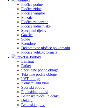
Keramika
Pločice podne
Pločice zidne
Plocice vanjske
Mozaici
Pločice za bazene
Pločice industrijske
Specijalni djelovi
Gazišta
Sokle
Borudure
Dekorativne pločice po komadu
Pločice velikog formata
Parket & Podovi
Laminat
Parket
Specijalne podne obloge
Tekstilne podne obloge
LVT obloge
Komercijalni vinil
Sportski podovi
Epoksidni podovi
Betonske ploče i pločnici
Deking
Betonski uglovi