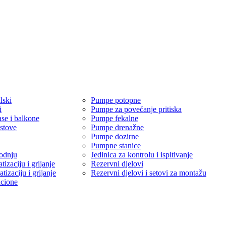
lski
Pumpe potopne
i
Pumpe za povećanje pritiska
ase i balkone
Pumpe fekalne
ostove
Pumpe drenažne
Pumpe dozirne
Pumpne stanice
odnju
Jedinica za kontrolu i ispitivanje
tizaciju i grijanje
Rezervni djelovi
atizaciju i grijanje
Rezervni djelovi i setovi za montažu
acione