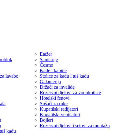
Etažer
noblok
Sanitarije
Česme
Kade i kabine
 za lavabo
Stolice za kadu i tuš kadu
Galanterija
Držači za invalide
Rezervni djelovi za vodokotlice
Hotelski fenovi
ala
Sušači za ruke
Kupatilski radijatori
Kupatilski ventilatori
u
Bojleri
u
Rezervni djelovi i setovi za montažu
 tuš kadu