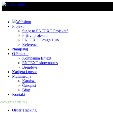
Webshop
Projekti
Sta je to ENTEXT Projekat?
Prijavi projekat!
ENTEXT Design Hub
Reference
Namještaj
O Entextu
Kompanija Entext
ENTEXT showrooms
Brendovi
Karijera i posao
Multimedija
Katalozi
Časopisi
Blog
Kontakt
ONTAKTIRAJTE NAS
Order Tracking