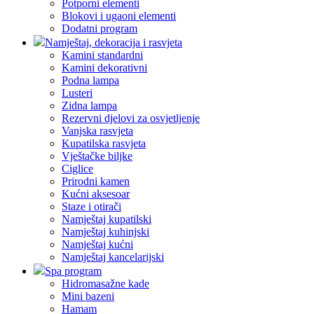
Potporni elementi
Blokovi i ugaoni elementi
Dodatni program
Namještaj, dekoracija i rasvjeta
Kamini standardni
Kamini dekorativni
Podna lampa
Lusteri
Zidna lampa
Rezervni djelovi za osvjetljenje
Vanjska rasvjeta
Kupatilska rasvjeta
Vještačke biljke
Ciglice
Prirodni kamen
Kućni aksesoar
Staze i otirači
Namještaj kupatilski
Namještaj kuhinjski
Namještaj kućni
Namještaj kancelarijski
Spa program
Hidromasažne kade
Mini bazeni
Hamam