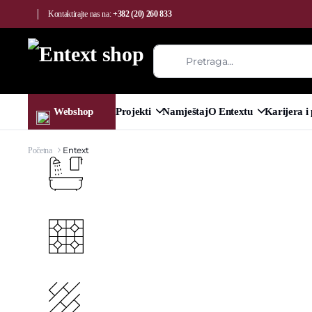
Kontaktirajte nas na:
+382 (20) 260 833
Webshop
Projekti
Namještaj
O Entextu
Karijera i
Entext
Početna
Kupatilo
Keramika