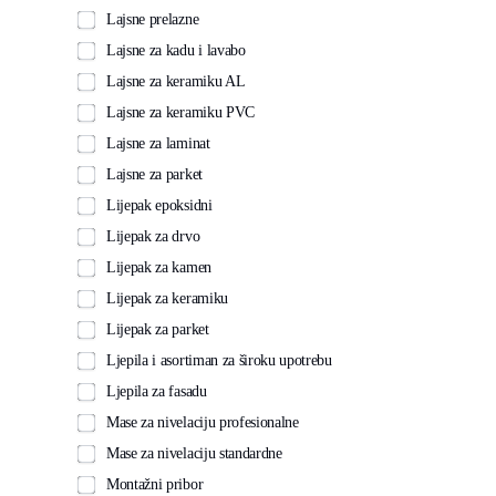
Lajsne prelazne
Lajsne za kadu i lavabo
Lajsne za keramiku AL
Lajsne za keramiku PVC
Lajsne za laminat
Lajsne za parket
Lijepak epoksidni
Lijepak za drvo
Lijepak za kamen
Lijepak za keramiku
Lijepak za parket
Ljepila i asortiman za široku upotrebu
Ljepila za fasadu
Mase za nivelaciju profesionalne
Mase za nivelaciju standardne
Montažni pribor