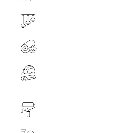
Parket / Podovi
Namještaj, dekoracija i rasvjeta
Spa program
Građevinski
program i alati
Dekoracija zida