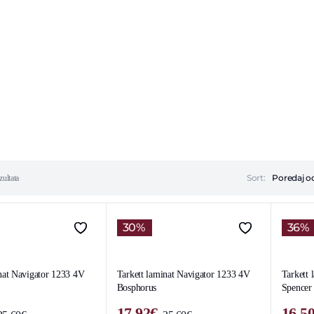
tere
Sort:
zultata
30%
36%
nat Navigator 1233 4V
Tarkett laminat Navigator 1233 4V
Tarkett 
Bosphorus
Spencer
17.92
€
16.5