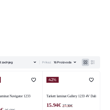
Prikaz:
42%
laminat Navigator 1233
Tarkett laminat Gallery 1233 4V Dali
15.94
€
27.30
€
0
€
Original
Current