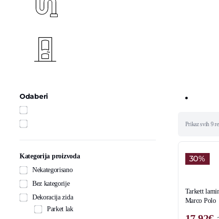
Vodovod i kanalizacija
Vrata
Odaberi
Očisti fil
Akcijska ponuda
Outlet ponuda
Sorted
Prikaz svih 9 re
by
latest
Kategorija proizvoda
30%
Nekategorisano
Bez kategorije
Tarkett lami
Dekoracija zida
Marco Polo
Parket lak
17.92
€