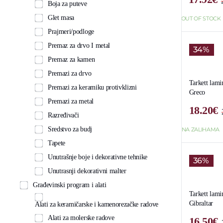
Boja za puteve
Glet masa
OUT OF STOCK
Prajmeri/podloge
Premaz za drvo I metal
34%
Premaz za kamen
Premazi za drvo
Tarkett lami
Premazi za keramiku protivklizni
Greco
Premazi za metal
18.20
€
Razređivači
Sredstvo za budj
NA ZALIHAMA
Tapete
Unutrašnje boje i dekorativne tehnike
36%
Unutrasnji dekorativni malter
Građevinski program i alati
Tarkett lam
Gibraltar
Alati za keramičarske i kamenorezačke radove
Alati za molerske radove
16.50
€