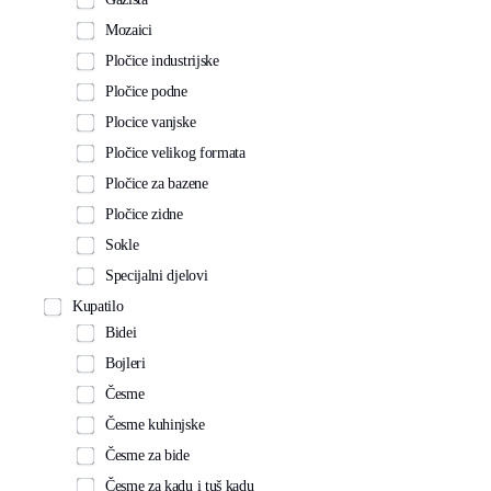
Mozaici
Pločice industrijske
Pločice podne
Plocice vanjske
Pločice velikog formata
Pločice za bazene
Pločice zidne
Sokle
Specijalni djelovi
Kupatilo
Bidei
Bojleri
Česme
Česme kuhinjske
Česme za bide
Česme za kadu i tuš kadu