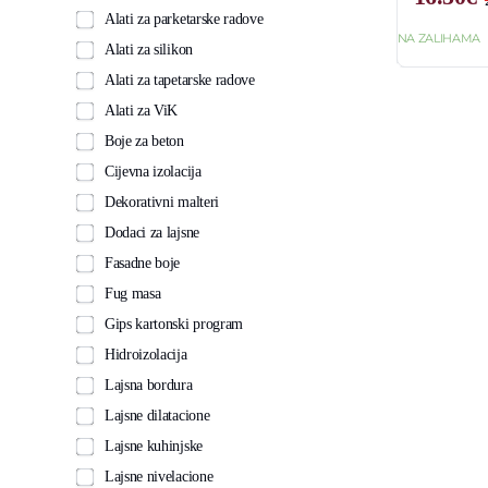
Alati za parketarske radove
NA ZALIHAMA
Alati za silikon
Alati za tapetarske radove
Alati za ViK
Boje za beton
Cijevna izolacija
Dekorativni malteri
Dodaci za lajsne
Fasadne boje
Fug masa
Gips kartonski program
Hidroizolacija
Lajsna bordura
Lajsne dilatacione
Lajsne kuhinjske
Lajsne nivelacione