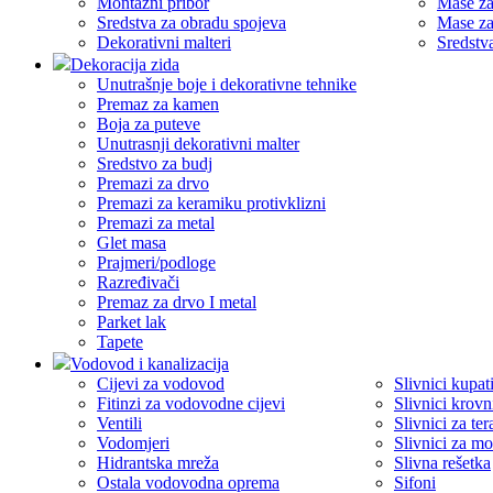
Montažni pribor
Mase za
Sredstva za obradu spojeva
Mase za
Dekorativni malteri
Sredstv
Dekoracija zida
Unutrašnje boje i dekorativne tehnike
Premaz za kamen
Boja za puteve
Unutrasnji dekorativni malter
Sredstvo za budj
Premazi za drvo
Premazi za keramiku protivklizni
Premazi za metal
Glet masa
Prajmeri/podloge
Razređivači
Premaz za drvo I metal
Parket lak
Tapete
Vodovod i kanalizacija
Cijevi za vodovod
Slivnici kupati
Fitinzi za vodovodne cijevi
Slivnici krovn
Ventili
Slivnici za ter
Vodomjeri
Slivnici za m
Hidrantska mreža
Slivna rešetka
Ostala vodovodna oprema
Sifoni