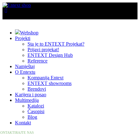
Webshop
Projekti
Sta je to ENTEXT Projekat?
Prijavi projekat!
ENTEXT Design Hub
Reference
Namještaj
O Entextu
Kompanija Entext
ENTEXT showrooms
Brendovi
Karijera i posao
Multimedija
Katalozi
Časopisi
Blog
Kontakt
ONTAKTIRAJTE NAS