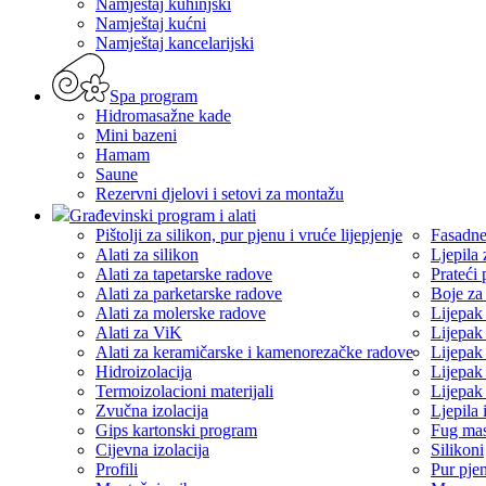
Namještaj kuhinjski
Namještaj kućni
Namještaj kancelarijski
Spa program
Hidromasažne kade
Mini bazeni
Hamam
Saune
Rezervni djelovi i setovi za montažu
Građevinski program i alati
Pištolji za silikon, pur pjenu i vruće lijepjenje
Fasadne
Alati za silikon
Ljepila 
Alati za tapetarske radove
Prateći
Alati za parketarske radove
Boje za
Alati za molerske radove
Lijepak
Alati za ViK
Lijepak
Alati za keramičarske i kamenorezačke radove
Lijepak
Hidroizolacija
Lijepak
Termoizolacioni materijali
Lijepak
Zvučna izolacija
Ljepila 
Gips kartonski program
Fug ma
Cijevna izolacija
Silikoni
Profili
Pur pje