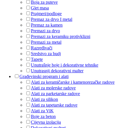
Boja za puteve
Glet masa
Prajmeri/podloge
Premaz za drvo I metal
Premaz za kamen
Premazi za drvo
Premazi za keramiku protivklizni
Premazi za metal
Razređivači
Sredstvo za budj
Tapete
Unutrašnje boje i dekorativne tehnike
Unutrasnji dekorativni malter
Građevinski program i alati
Alati za keramičarske i kamenorezačke radove
Alati za molerske radove
Alati za parketarske radove
Alati za silikon
Alati za tapetarske radove
Alati za ViK
Boje za beton
Cijevna izolacija
Dekorativni malteri