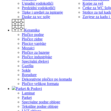
Ugradni vodokotlići
Korpe za veš
Predzidni vodokotlići
Četke za WC šolj
Tipke i uređaji za ispiranje
Stolice za tuš kad
Daske za wc solje
Zavjese za kadu i
Keramika
Pločice podne
Pločice zidne
Plocice vanjske
Mozaici
Pločice za bazene
Pločice industrijske
Specijalni djelovi
Gazišta
Sokle
Borudure
Dekorativne pločice po komadu
Pločice velikog formata
Parket & Podovi
Laminat
Parket
Specijalne podne obloge
Tekstilne podne obloge
LVT obloge