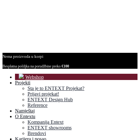
Nema proizvoda u korpi
Besplatna pošiljka na porudžbine preko
€100
Webshop
Projekti
Sta je to ENTEXT Projekat?
Prijavi projekat!
ENTEXT Design Hub
Reference
Namještaj
O Entextu
Kompanija Entext
ENTEXT showrooms
Brendovi
Karijera i posao