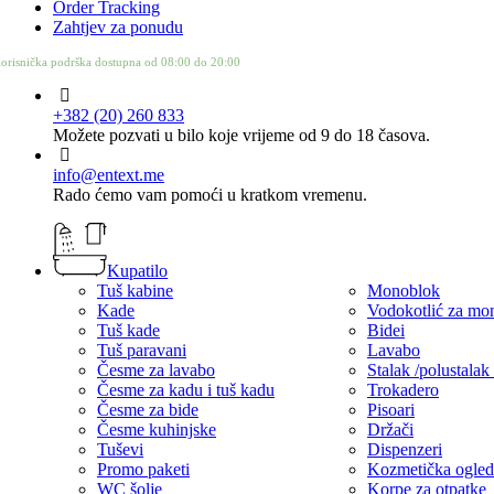
Order Tracking
Zahtjev za ponudu
orisnička podrška dostupna od 08:00 do 20:00
+382 (20) 260 833
Možete pozvati u bilo koje vrijeme od 9 do 18 časova.
info@entext.me
Rado ćemo vam pomoći u kratkom vremenu.
Kupatilo
Tuš kabine
Monoblok
Kade
Vodokotlić za mo
Tuš kade
Bidei
Tuš paravani
Lavabo
Česme za lavabo
Stalak /polustalak
Česme za kadu i tuš kadu
Trokadero
Česme za bide
Pisoari
Česme kuhinjske
Držači
Tuševi
Dispenzeri
Promo paketi
Kozmetička ogled
WC šolje
Korpe za otpatke