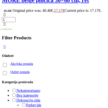
MORE beige pločica 30×60 cm, ret
Original price was: 40.40€.
17.17
€
Current price is: 17.17€.
40.40
€
a zalihama
Filter Products
Odaberi
Akcijska ponuda
Outlet ponuda
Kategorija proizvoda
Nekategorisano
Bez kategorije
Dekoracija zida
Parket lak