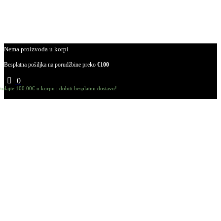
Nema proizvoda u korpi
Besplatna pošiljka na porudžbine preko
€100
0
odajte
100.00
€
u korpu i dobiti besplatnu dostavu!