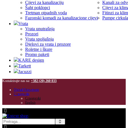
Cijevi za kanalizaciju
Kanali za odv
Šaht poklopci
Cijevi za klima
Tretman otpadnih voda
Fitinzi za klim
Fazonski komadi za kanalizacione cijevi
Pumpe cirkul
Vrata
Vrata unutrašnja
Prozori
Vrata spoljašnja
Djelovi za vrata i prozore
Roletne i škure
Promo paketi
KARE design
Tarkett
Jacuzzi
Kontaktirajte nas na:
+382 (20) 260 833
Digital Showroom
Crnogorski
Crnogorski
English