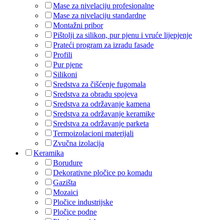
Mase za nivelaciju profesionalne
Mase za nivelaciju standardne
Montažni pribor
Pištolji za silikon, pur pjenu i vruće lijepjenje
Prateći program za izradu fasade
Profili
Pur pjene
Silikoni
Sredstva za čišćenje fugomala
Sredstva za obradu spojeva
Sredstva za održavanje kamena
Sredstva za održavanje keramike
Sredstva za održavanje parketa
Termoizolacioni materijali
Zvučna izolacija
Keramika
Borudure
Dekorativne pločice po komadu
Gazišta
Mozaici
Pločice industrijske
Pločice podne