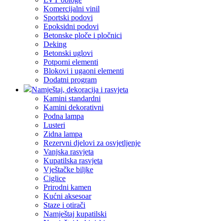
Komercijalni vinil
Sportski podovi
Epoksidni podovi
Betonske ploče i pločnici
Deking
Betonski uglovi
Potporni elementi
Blokovi i ugaoni elementi
Dodatni program
Namještaj, dekoracija i rasvjeta
Kamini standardni
Kamini dekorativni
Podna lampa
Lusteri
Zidna lampa
Rezervni djelovi za osvjetljenje
Vanjska rasvjeta
Kupatilska rasvjeta
Vještačke biljke
Ciglice
Prirodni kamen
Kućni aksesoar
Staze i otirači
Namještaj kupatilski