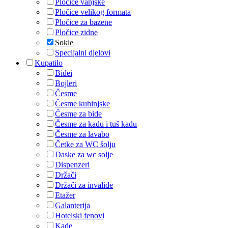
Plocice vanjske
Pločice velikog formata
Pločice za bazene
Pločice zidne
Sokle
Specijalni djelovi
Kupatilo
Bidei
Bojleri
Česme
Česme kuhinjske
Česme za bide
Česme za kadu i tuš kadu
Česme za lavabo
Četke za WC šolju
Daske za wc solje
Dispenzeri
Držači
Držači za invalide
Etažer
Galanterija
Hotelski fenovi
Kade