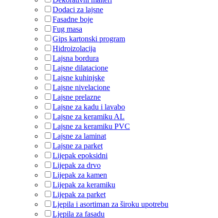
Dodaci za lajsne
Fasadne boje
Fug masa
Gips kartonski program
Hidroizolacija
Lajsna bordura
Lajsne dilatacione
Lajsne kuhinjske
Lajsne nivelacione
Lajsne prelazne
Lajsne za kadu i lavabo
Lajsne za keramiku AL
Lajsne za keramiku PVC
Lajsne za laminat
Lajsne za parket
Lijepak epoksidni
Lijepak za drvo
Lijepak za kamen
Lijepak za keramiku
Lijepak za parket
Ljepila i asortiman za široku upotrebu
Ljepila za fasadu