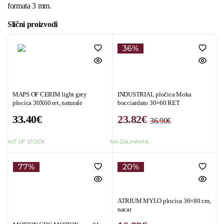
formata 3 mm.
Slični proizvodi
36%
MAPS OF CERIM light grey
INDUSTRIAL pločica Moka
plocica 30X60 ret, naturale
bocciardato 30×60 RET
33.40
€
23.82
€
36.90
€
Original
Current
price
price
OUT OF STOCK
NA ZALIHAMA
was:
is:
36.90€.
23.82€.
77%
20%
ATRIUM MYLO plocica 36×80 cm,
nacar