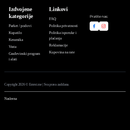
Izdvojene
Linkovi
kategorije
Pratite nas:
FAQ
Parket / podovi
Politika privatnosti
Kupatilo
Politika isporuke i
plaćanja
Keramika
Reklamacije
Vrata
Kupovina na rate
Građevinski program
i alati
Copyright 2026 © Entext.me | Sva prava zadržana.
Dodaj u korpu
TIMELESS
Naslovna
amani
grey
Kupi sada
plocica
40x80cm,
mat-
nat,
ret
količina