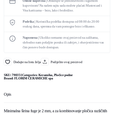
Online kupovina |
Obradujte se jednostavnom i sigurnom
kupovinom! Na našem sajtu sada možete plaćati Mastercard i
Visa karticama – brzo, lako i bezbrižno.
Podrška |
Korisnička podrška dostupna od 08:00 do 20:00
svakog dana, spremna da vam pomogne brzo i efikasno.
Napomena |
Ukoliko nemamo ovaj proizvod na zalihama,
slobodno nam pošaljite poruku ili zahtjev, i obavjestićemo vas
čim ponovo bude dostupan.
Dodajte na listu želja
Podijelite ovaj proizvod
SKU:
790351
Categories:
Keramika
,
Pločice podne
Brand:
FLORIM CERAMICHE spa
Opis
Minimalna širina fuge je 2 mm, a za kombinovanje pločica različitih