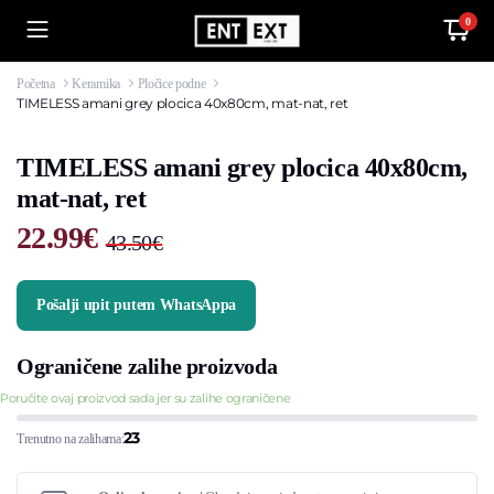
0
Početna
Keramika
Pločice podne
TIMELESS amani grey plocica 40x80cm, mat-nat, ret
TIMELESS amani grey plocica 40x80cm,
mat-nat, ret
22.99
€
43.50
€
Original
Current
price
price
Pošalji upit putem WhatsAppa
was:
is:
43.50€.
22.99€.
Ograničene zalihe proizvoda
Poručite ovaj proizvod sada jer su zalihe ograničene
23
Trenutno na zalihama: