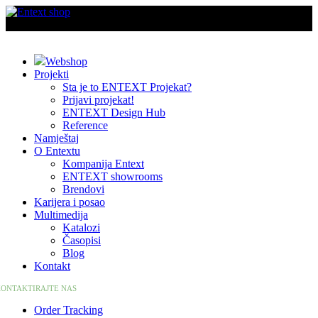
Webshop
Projekti
Sta je to ENTEXT Projekat?
Prijavi projekat!
ENTEXT Design Hub
Reference
Namještaj
O Entextu
Kompanija Entext
ENTEXT showrooms
Brendovi
Karijera i posao
Multimedija
Katalozi
Časopisi
Blog
Kontakt
ONTAKTIRAJTE NAS
Order Tracking