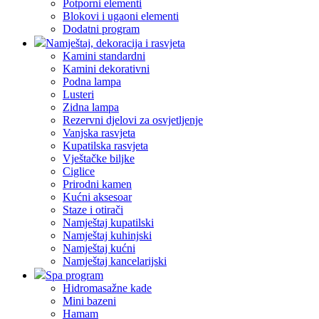
Potporni elementi
Blokovi i ugaoni elementi
Dodatni program
Namještaj, dekoracija i rasvjeta
Kamini standardni
Kamini dekorativni
Podna lampa
Lusteri
Zidna lampa
Rezervni djelovi za osvjetljenje
Vanjska rasvjeta
Kupatilska rasvjeta
Vještačke biljke
Ciglice
Prirodni kamen
Kućni aksesoar
Staze i otirači
Namještaj kupatilski
Namještaj kuhinjski
Namještaj kućni
Namještaj kancelarijski
Spa program
Hidromasažne kade
Mini bazeni
Hamam