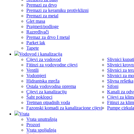
Premazi za drvo
Premazi za keramiku protivklizni
Premazi za metal
Glet masa
Prajmeri/podloge
Razređivači
Premaz za drvo I metal
Parket lak
Tapete
Vodovod i kanalizacija
Cijevi za vodovod
Slivnici kupati
Fitinzi za vodovodne cijevi
Slivnici krovn
Ventili
Slivnici za ter
Vodomjeri
Slivnici za m
Hidrantska mreža
Slivna rešetka
Ostala vodovodna oprema
Sifoni
Cijevi za kanalizaciju
Kanali za odv
Šaht poklopci
Cijevi za klima
Tretman otpadnih voda
Fitinzi za klim
Fazonski komadi za kanalizacione cijevi
Pumpe cirkul
Vrata
Vrata unutrašnja
Prozori
Vrata spoljašnja