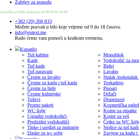
Zahtjev za ponudu
orisnička podrška dostupna od 08:00 do 20:00
+382 (20) 260 833
Možete pozvati u bilo koje vrijeme od 9 do 18 časova.
info@entext.me
Rado ćemo vam pomoći u kratkom vremenu.
Kupatilo
Tuš kabine
Monoblok
Kade
Vodokotlić za mo
Tuš kade
Bidei
Tuš paravani
Lavabo
Česme za lavabo
Stalak /polustalak
Česme za kadu i tuš kadu
Trokadero
Česme za bide
Pisoari
Česme kuhinjske
Držači
Tuševi
Dispenzeri
Promo paketi
Kozmetička ogled
WC šolje
Korpe za otpatke
Ugradni vodokotlići
Korpe za veš
Predzidni vodokotlići
Četke za WC šolj
Tipke i uređaji za ispiranje
Stolice za tuš kad
Daske za wc solje
Zavjese za kadu i