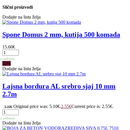
Slični proizvodi
Dodajte na listu želja
Spone Domus 2 mm, kutija 500 komada
15.60
€
a zalihama
50%
Dodajte na listu želja
Lajsna bordura AL srebro sjaj 10 mm
2.7m
Original price was: 5.10€.
2.55
€
Current price is: 2.55€.
5.10
€
a zalihama
Dodajte na listu želja