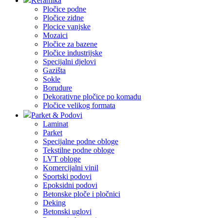
Keramika
Pločice podne
Pločice zidne
Plocice vanjske
Mozaici
Pločice za bazene
Pločice industrijske
Specijalni djelovi
Gazišta
Sokle
Borudure
Dekorativne pločice po komadu
Pločice velikog formata
Parket & Podovi
Laminat
Parket
Specijalne podne obloge
Tekstilne podne obloge
LVT obloge
Komercijalni vinil
Sportski podovi
Epoksidni podovi
Betonske ploče i pločnici
Deking
Betonski uglovi