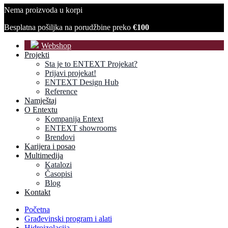
Nema proizvoda u korpi
Besplatna pošiljka na porudžbine preko
€100
Webshop
Projekti
Sta je to ENTEXT Projekat?
Prijavi projekat!
ENTEXT Design Hub
Reference
Namještaj
O Entextu
Kompanija Entext
ENTEXT showrooms
Brendovi
Karijera i posao
Multimedija
Katalozi
Časopisi
Blog
Kontakt
Početna
Građevinski program i alati
Hidroizolacija