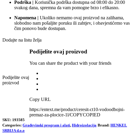
Podrška |
Korisnička podrška dostupna od 08:00 do 20:00
svakog dana, spremna da vam pomogne brzo i efikasno.
Napomena |
Ukoliko nemamo ovaj proizvod na zalihama,
slobodno nam pošaljite poruku ili zahtjev, i obavjestićemo vas
čim ponovo bude dostupan.
Dodajte na listu želja
Podijelite ovaj proizvod
You can share the product with your friends
Podijelite ovaj
proizvod
Copy URL
https://entext.me/product/ceresit-ct10-vodoodbojni-
premaz-za-plocice-1l/
COPY
COPIED
SKU:
193585
Categories:
Građevinski program i alati
,
Hidroizolacija
Brand:
HENKEL
SRBIJA d.o.o