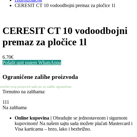
CERESIT CT 10 vodoodbojni premaz za pločice 1l
CERESIT CT 10 vodoodbojni
premaz za pločice 1l
6.70
€
Pošalji upit putem WhatsAppa
Ograničene zalihe proizvoda
oručite ovaj proizvod sada jer su zalihe ograničene
Trenutno na zalihama:
111
Na zalihama
Online kupovina |
Obradujte se jednostavnom i sigurnom
kupovinom! Na našem sajtu sada možete plaćati Mastercard i
Visa karticama – brzo, lako i bezbrižno.