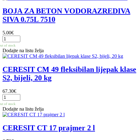
BOJA ZA BETON VODORAZREDIVA
SIVA 0.75L 7510
5.00
€
ut of stock
Dodajte na listu želja
CERESIT CM 49 fleksibilan lijepak klase
S2, bijeli, 20 kg
67.30
€
ut of stock
Dodajte na listu želja
CERESIT CT 17 prajmer 2 l