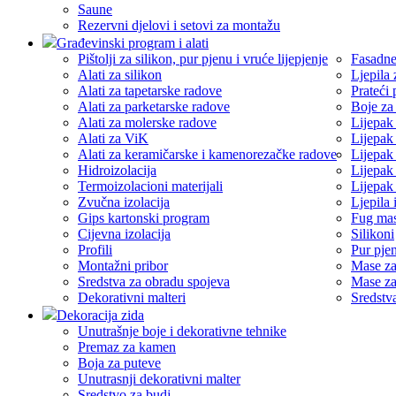
Saune
Rezervni djelovi i setovi za montažu
Građevinski program i alati
Pištolji za silikon, pur pjenu i vruće lijepjenje
Fasadne
Alati za silikon
Ljepila 
Alati za tapetarske radove
Prateći
Alati za parketarske radove
Boje za
Alati za molerske radove
Lijepak
Alati za ViK
Lijepak
Alati za keramičarske i kamenorezačke radove
Lijepak
Hidroizolacija
Lijepak
Termoizolacioni materijali
Lijepak
Zvučna izolacija
Ljepila 
Gips kartonski program
Fug ma
Cijevna izolacija
Silikoni
Profili
Pur pje
Montažni pribor
Mase za
Sredstva za obradu spojeva
Mase za
Dekorativni malteri
Sredstv
Dekoracija zida
Unutrašnje boje i dekorativne tehnike
Premaz za kamen
Boja za puteve
Unutrasnji dekorativni malter
Sredstvo za budj